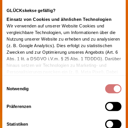
GLÜCKskekse gefällig?
Einsatz von Cookies und ähnlichen Technologien
Wir verwenden auf unserer Website Cookies und 
vergleichbare Technologien, um Informationen über die 
Nutzung unserer Website zu erheben und zu analysieren 
(z. B. Google Analytics). Dies erfolgt zu statistischen 
Zwecken und zur Optimierung unseres Angebots (Art. 6 
Abs. 1 lit. a DSGVO i.V.m. § 25 Abs. 1 TDDDG). Darüber 
hinaus setzen wir Technologien zu Marketing- und 
Personalisierungszwecken ein (z. B. Meta Pixel). Dabei 
können personenbezogene Daten wie IP-Adresse, 
Einwilligungsauswahl
Geräteinformationen oder Nutzungsverhalten verarbeitet 
Notwendig
und ggf. mit anderen Datenquellen zusammengeführt 
werden. Ein geräteübergreifendes Tracking durch 
Drittanbieter ist möglich.
Präferenzen
Einbindung von Drittanbietern
Statistiken
Auf unserer Website sind Inhalte und Dienste von 
APRIKOSE