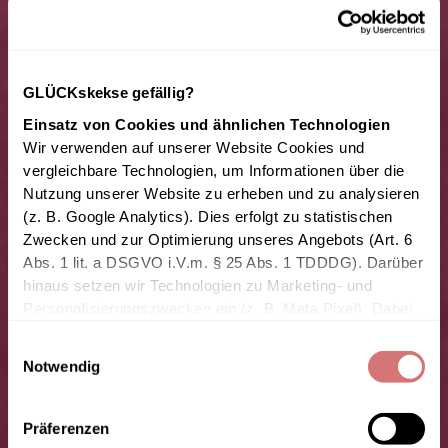
GLÜCKskekse gefällig?
Einsatz von Cookies und ähnlichen Technologien
Wir verwenden auf unserer Website Cookies und 
vergleichbare Technologien, um Informationen über die 
Nutzung unserer Website zu erheben und zu analysieren 
(z. B. Google Analytics). Dies erfolgt zu statistischen 
Zwecken und zur Optimierung unseres Angebots (Art. 6 
Abs. 1 lit. a DSGVO i.V.m. § 25 Abs. 1 TDDDG). Darüber 
hinaus setzen wir Technologien zu Marketing- und 
Personalisierungszwecken ein (z. B. Meta Pixel). Dabei 
können personenbezogene Daten wie IP-Adresse, 
Einwilligungsauswahl
Geräteinformationen oder Nutzungsverhalten verarbeitet 
Notwendig
und ggf. mit anderen Datenquellen zusammengeführt 
werden. Ein geräteübergreifendes Tracking durch 
Drittanbieter ist möglich.
Präferenzen