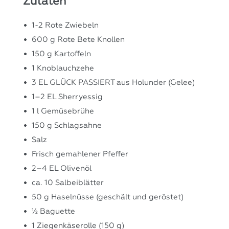
Zutaten
1-2 Rote Zwiebeln
600 g Rote Bete Knollen
150 g Kartoffeln
1 Knoblauchzehe
3 EL GLÜCK PASSIERT aus Holunder (Gelee)
1–2 EL Sherryessig
1 l Gemüsebrühe
150 g Schlagsahne
Salz
Frisch gemahlener Pfeffer
2–4 EL Olivenöl
ca. 10 Salbeiblätter
50 g Haselnüsse (geschält und geröstet)
½ Baguette
1 Ziegenkäserolle (150 g)