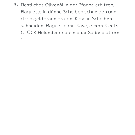
Restliches Olivenöl in der Pfanne erhitzen,
Baguette in dünne Scheiben schneiden und
darin goldbraun braten. Käse in Scheiben
schneiden. Baguette mit Käse, einem Klecks
GLÜCK Holunder und ein paar Salbeiblättern
belegen.
Gehackte Haselnüsse und den restlichen
Salbei auf die Suppe streuen. Mit den
Ziegenkäse-Crostini servieren und genießen!
Guten Appetit!
Weitere Rezepte